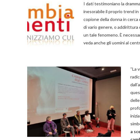
I dati testimoniano la dramma
inesorabile il proprio trend i
copione della donna in cerca 
di vario genere, o addirittura
un tale fenomeno. È necessario
veda anche gli uomini al centr
“La v
radic
dall
ques
delle
prof
inizi
simb
a sc
camb