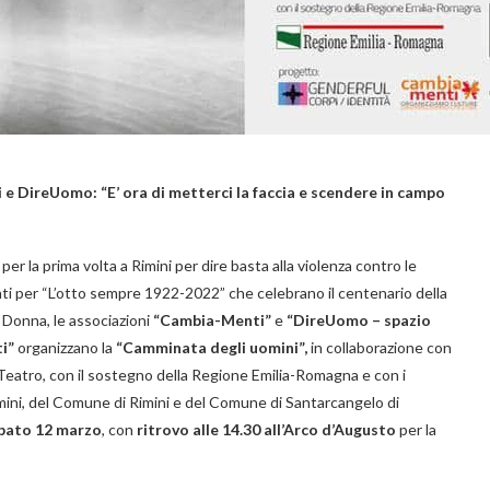
 DireUomo: “E’ ora di metterci la faccia e scendere in campo
per la prima volta a Rimini per dire basta alla violenza contro le
ti per “L’otto sempre 1922-2022” che celebrano il centenario della
 Donna, le associazioni
“
Cambia-Menti”
e
“DireUomo – spazio
i”
organizzano la
“Camminata degli uomini”,
in collaborazione con
atro, con il sostegno della Regione Emilia-Romagna e con i
Rimini, del Comune di Rimini e del Comune di Santarcangelo di
bato 12 marzo
, con
ritrovo alle 14.30 all’Arco d’Augusto
per la