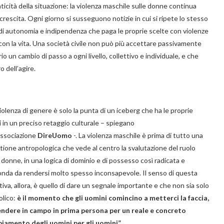
ticità della situazione: la violenza maschile sulle donne continua
n crescita. Ogni giorno si susseguono notizie in cui si ripete lo stesso
di autonomia e indipendenza che paga le proprie scelte con violenze
 con la vita. Una società civile non può più accettare passivamente
 un cambio di passo a ogni livello, collettivo e individuale, e che
o dell’agire.
iolenza di genere è solo la punta di un iceberg che ha le proprie
i in un preciso retaggio culturale – spiegano
’associazione
DireUomo
-. La violenza maschile è prima di tutto una
tione antropologica che vede al centro la svalutazione del ruolo
 donne, in una logica di dominio e di possesso così radicata e
onda da rendersi molto spesso inconsapevole. Il senso di questa
ativa, allora, è quello di dare un segnale importante e che non sia solo
olico:
è il momento che gli uomini comincino a metterci la faccia,
endere in campo in prima persona per un reale e concreto
iamento degli uomini per gli uomini”
.