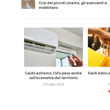
Crisi dei piccoli cinema, gli esercenti si
mobilitano
eletto
Caldo estremo, l’afa pesa anche
Saldi estivi 
 Romagna
sull’economia del territorio
26
20 Luglio 2026
3