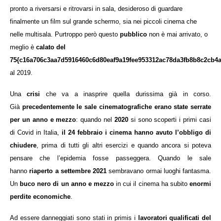
pronto a riversarsi e ritrovarsi in sala, desideroso di guardare
finalmente un film sul grande schermo, sia nei piccoli cinema che
nelle multisala. Purtroppo però questo
pubblico
non è mai arrivato, o
meglio è
calato del
75{c16a706c3aa7d5916460c6d80eaf9a19fee953312ac78da3fb8b8c2cb4a
al 2019.
Una
crisi
che va a inasprire quella durissima già in corso.
Già
precedentemente le sale cinematografiche erano state serrate
per un anno e mezzo
: quando nel
2020
si sono scoperti i primi casi
di Covid in Italia,
il 24 febbraio i cinema hanno avuto l’obbligo di
chiudere
, prima di tutti gli altri esercizi e quando ancora si poteva
pensare che l’epidemia fosse passeggera. Quando le sale
hanno
riaperto a settembre 2021
sembravano ormai luoghi fantasma.
Un
buco nero di un anno e mezzo
in cui il cinema ha subito
enormi
perdite economiche
.
Ad essere danneggiati sono stati in primis i
lavoratori qualificati del