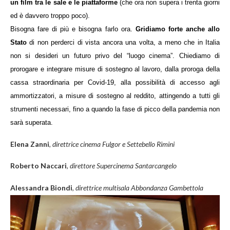
un film tra le sale e le piattaforme
(che ora non supera i trenta giorni
ed è davvero troppo poco).
Bisogna fare di più e bisogna farlo ora.
Gridiamo forte anche allo
Stato
di non perderci di vista ancora una volta, a meno che in Italia
non si desideri un futuro privo del “luogo cinema”. Chiediamo di
prorogare e integrare misure di sostegno al lavoro, dalla proroga della
cassa straordinaria per Covid-19, alla possibilità di accesso agli
ammortizzatori, a misure di sostegno al reddito, attingendo a tutti gli
strumenti necessari, fino a quando la fase di picco della pandemia non
sarà superata.
Elena Zanni
,
direttrice
c
inema Fulgor
e Settebello Rimini
Roberto Naccari
,
direttore Supercinema Santarcangelo
Alessandra Biondi
,
direttrice multisala Abbondanza Gambettola