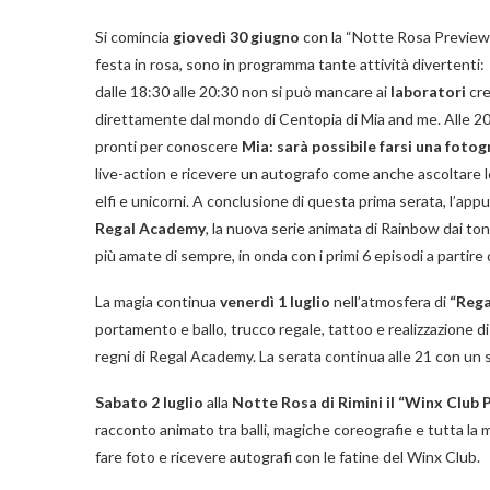
Si comincia
giovedì 30 giugno
con la “Notte Rosa Preview”
festa in rosa, sono in programma tante attività divertenti:
dalle 18:30 alle 20:30 non si può mancare ai
laboratori
cre
direttamente dal mondo di Centopia di Mia and me. Alle 20
pronti per conoscere
Mia: sarà possibile farsi una fotog
live-action e ricevere un autografo come anche ascoltare l
elfi e unicorni. A conclusione di questa prima serata, l’ap
Regal Academy
, la nuova serie animata di Rainbow dai toni
più amate di sempre, in onda con i primi 6 episodi a parti
La magia continua
venerdì 1 luglio
nell’atmosfera di
“Reg
portamento e ballo, trucco regale, tattoo e realizzazione di 
regni di Regal Academy. La serata continua alle 21 con un
Sabato 2 luglio
alla
Notte Rosa di Rimini il “Winx Club
racconto animato tra balli, magiche coreografie e tutta la 
fare foto e ricevere autografi con le fatine del Winx Club.