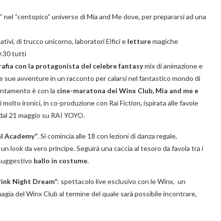
 nel “centopico” universo di Mia and Me dove, per prepararsi ad una
ativi, di trucco unicorno, laboratori Elfici e
letture
magiche
:30 tutti
rafia con la protagonista del celebre fantasy
mix di animazione e
e sue avventure in un racconto per calarsi nel fantastico mondo di
puntamento è con la
cine-maratona dei Winx Club, Mia and me e
 molto ironici, in co-produzione con Rai Fiction, ispirata alle favole
re dal 21 maggio su RAI YOYO.
al Academy”
. Si comincia alle 18 con lezioni di danza regale,
un look da vero principe. Seguirà una caccia al tesoro da favola tra i
 suggestivo
ballo in costume
.
 Pink Night Dream”
: spettacolo live esclusivo con le Winx, un
magia del Winx Club al termine del quale sarà possibile incontrare,