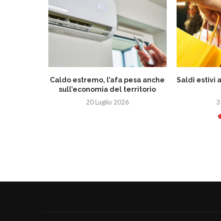
eletto
Caldo estremo, l’afa pesa anche
Saldi estivi 
 Romagna
sull’economia del territorio
26
20 Luglio 2026
3