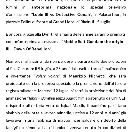
Rimini in
anteprima nazionale
lo special televisivo
d’animazione
“Lupin III vs Detective Conan”
, al Palacartoon, in
piazzale Fellini di fronte al Grand Hotel di Rimini il 15 luglio.
E ancora, grazie alla
Dynit
, gli amanti delle anime saranno premiati
con un’anteprima attesissima
:
“Mobile Suit Gundam the origin
III – Dawn Of Rebellion”.
Numerosi gli incontri da non perdere, a partire dalle due
proiezioni
al
PalaCartoon: il 9 luglio, a 25 anni dall’uscita, torna il malinconico
e divertente “
Volere volare
” di
Maurizio Nichetti
, che sarà
proiettato con la presenza speciale e la premiazione dell’attore e
regista milanese. Martedì 12 luglio, si terrà la proiezione del film di
animazione “
Iqbal – Bambini senza paura
”, film sostenuto da UNICEF
e ispirato alla storia vera di
Iqbal Masih
, il bambino pakistano
simbolo della lotta al lavoro minorile, ucciso a 12 anni. A 4 anni già
lavorava in una fabbrica di mattoni per saldare un debito della
famiglia, insieme ad altri bambini veniva tenuto in condizioni di