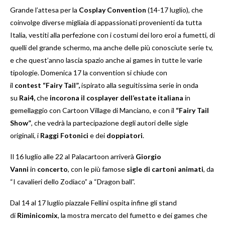
Grande l’attesa per la
Cosplay Convention
(14-17 luglio), che
coinvolge diverse migliaia di appassionati provenienti da tutta
Italia, vestiti alla perfezione con i costumi dei loro eroi a fumetti, di
quelli del grande schermo, ma anche delle più conosciute serie tv,
e che quest’anno lascia spazio anche ai games in tutte le varie
tipologie. Domenica 17 la convention si chiude con
il
contest
“Fairy Tail”,
ispirato alla seguitissima serie in onda
su
Rai4,
che
incorona il cosplayer dell’estate italiana
in
gemellaggio con Cartoon Village di Manciano, e con il
“Fairy Tail
Show”
, che vedrà la partecipazione degli autori delle sigle
originali, i
Raggi Fotonici
e dei
doppiatori
.
Il 16 luglio alle 22 al Palacartoon arriverà
Giorgio
Vanni
in
concerto
, con le più famose
sigle di cartoni animati
, da
“I cavalieri dello Zodiaco” a “Dragon ball”.
Dal 14 al 17 luglio piazzale Fellini ospita infine gli stand
di
Riminicomix
, la mostra mercato del fumetto e dei games che