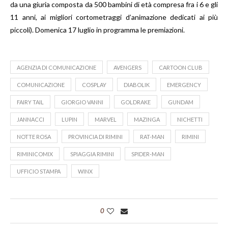
da una giuria composta da 500 bambini di età compresa fra i 6 e gli
11 anni, ai migliori cortometraggi d’animazione dedicati ai più
piccoli). Domenica 17 luglio in programma le premiazioni.
AGENZIA DI COMUNICAZIONE
AVENGERS
CARTOON CLUB
COMUNICAZIONE
COSPLAY
DIABOLIK
EMERGENCY
FAIRY TAIL
GIORGIO VANNI
GOLDRAKE
GUNDAM
JANNACCI
LUPIN
MARVEL
MAZINGA
NICHETTI
NOTTE ROSA
PROVINCIA DI RIMINI
RAT-MAN
RIMINI
RIMINICOMIX
SPIAGGIA RIMINI
SPIDER-MAN
UFFICIO STAMPA
WINX
0