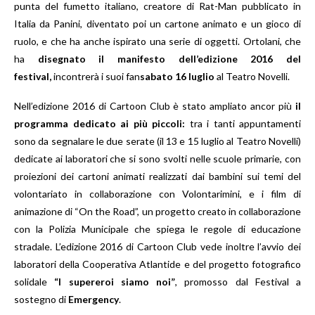
punta del fumetto italiano, creatore di Rat-Man pubblicato in
Italia da Panini, diventato poi un cartone animato e un gioco di
ruolo, e che ha anche ispirato una serie di oggetti. Ortolani, che
ha
disegnato il manifesto dell’edizione 2016 del
festival,
incontrerà i suoi fan
sabato 16 luglio
al Teatro Novelli.
Nell’edizione 2016 di Cartoon Club è stato ampliato ancor più
il
programma dedicato ai più piccoli:
tra i tanti appuntamenti
sono da segnalare le due serate (il 13 e 15 luglio al Teatro Novelli)
dedicate ai laboratori che si sono svolti nelle scuole primarie, con
proiezioni dei cartoni animati realizzati dai bambini sui temi del
volontariato in collaborazione con Volontarimini, e i film di
animazione di “On the Road”, un progetto creato in collaborazione
con la Polizia Municipale che spiega le regole di educazione
stradale. L’edizione 2016 di Cartoon Club vede inoltre l’avvio dei
laboratori della Cooperativa Atlantide e del progetto fotografico
solidale
“I supereroi siamo noi”
, promosso dal Festival a
sostegno di
Emergency
.