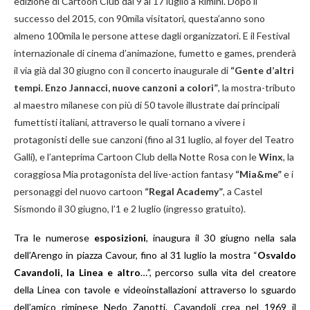
edizione di Cartoon Club dal 9 al 17 luglio a Rimini. Dopo il
successo del 2015, con 90mila visitatori, questa’anno sono
almeno 100mila le persone attese dagli organizzatori. E il Festival
internazionale di cinema d’animazione, fumetto e games, prenderà
il via già dal 30 giugno con il concerto inaugurale di
“Gente d’altri
tempi. Enzo Jannacci, nuove canzoni a colori”
, la mostra-tributo
al maestro milanese con più di 50 tavole illustrate dai principali
fumettisti italiani, attraverso le quali tornano a vivere i
protagonisti delle sue canzoni (fino al 31 luglio, al foyer del Teatro
Galli), e l’anteprima Cartoon Club della Notte Rosa con le
Winx
, la
coraggiosa Mia protagonista del live-action fantasy
“Mia&me”
e i
personaggi del nuovo cartoon
“Regal Academy”
, a Castel
Sismondo il 30 giugno, l’1 e 2 luglio (ingresso gratuito).
Tra le numerose
esposizioni
, inaugura il 30 giugno nella sala
dell’Arengo in piazza Cavour, fino al 31 luglio la mostra “
Osvaldo
Cavandoli, la Linea e altro
…”, percorso sulla vita del creatore
della Linea con tavole e videoinstallazioni attraverso lo sguardo
dell’amico riminese Nedo Zanotti. Cavandoli crea nel 1969 il