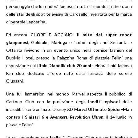
personaggio che lo renderà famoso in tutto il mondo: la Linea, una
delle star degli spot televisivi di Carosello inventata per la marca
di pentole Lagostina.
Ed ancora
CUORE E ACCIAIO
.
Il mito dei super robot
giapponesi
,
Goldrake, Mazinga e i robot degli anni Settanta e
Ottanta rivivono in un evento unico
nella cornice fashion del
DuoMo Hotel, presso la Palazzina Roma di piazzale Fellini una
esposizione dal titolo
Diabolik club 20 anni
celebra il più famoso
Fan club dedicato all’eroe nato dalla fantasia delle sorelle
Giussani.
Una full immersion nel mondo Marvel aspetta il pubblico di
Cartoon Club con la proiezione degli
inediti episodi
delle
incredibili serie animate Disney XD Marvel
Ultimate
Spider-Man
contro i Sinistri 6
e
Avengers: Revolution Ultron,
il 14 luglio in
piazzale Fellini.
In collaborazione con
Italia 1
, Cartoon Club presenta inoltre a