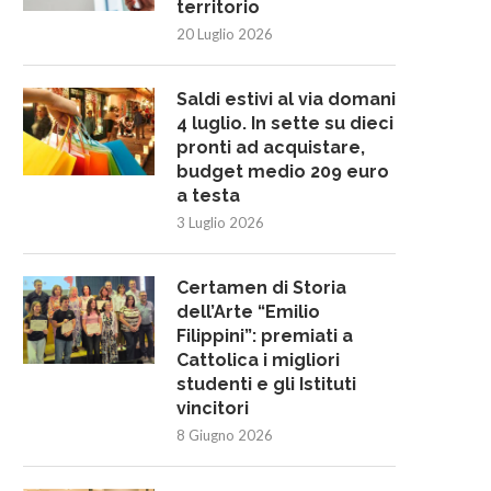
territorio
20 Luglio 2026
Saldi estivi al via domani
4 luglio. In sette su dieci
pronti ad acquistare,
budget medio 209 euro
a testa
3 Luglio 2026
Certamen di Storia
dell’Arte “Emilio
Filippini”: premiati a
Cattolica i migliori
studenti e gli Istituti
Rigenerazione urbana del
Wein Tour Cattolica celebra
vincitori
mmercio contro la moria dei...
Decima”: un viaggio...
8 Giugno 2026
19 Maggio 2026
12 Maggio 2026