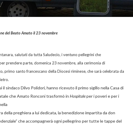
ione del Beato Amato il 23 novembre
anara, salutati da tutta Saludecio, i ventuno pellegrini che
a per prendere parte, domenica 23 novembre, alla cerimonia di
, primo santo francescano della Diocesi riminese, che sarà celebrata da
ietro.
i il sindaco Dilvo Polidori, hanno ricevuto il primo sigillo nella Casa di
 natale che Amato Ronconi trasformò in
Hospitale
per i poveri e per i
nella
ra della preghiera a lui dedicata, la benedizione impartita da don
credenziale” che accompagnerà ogni pellegrino per tutte le tappe del