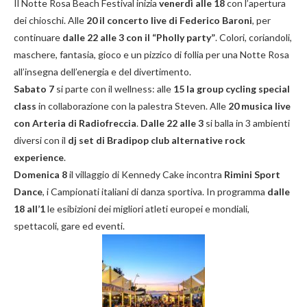
Il Notte Rosa Beach Festival inizia
venerdì alle 18
con l’apertura
dei chioschi. Alle
20 il concerto live di Federico Baroni
, per
continuare
dalle 22 alle 3 con il “Pholly party”
. Colori, coriandoli,
maschere, fantasia, gioco e un pizzico di follia per una Notte Rosa
all’insegna dell’energia e del divertimento.
Sabato 7
si parte con il wellness: alle
15 la group cycling special
class
in collaborazione con la palestra Steven. Alle
20 musica live
con Arteria di Radiofreccia
.
Dalle 22 alle 3
si balla in 3 ambienti
diversi con il
dj set di Bradipop club alternative rock
experience
.
Domenica 8
il villaggio di Kennedy Cake incontra
Rimini Sport
Dance
, i Campionati italiani di danza sportiva. In programma
dalle
18 all’1
le esibizioni dei migliori atleti europei e mondiali,
spettacoli, gare ed eventi.