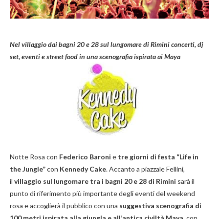
Nel villaggio dai bagni 20 e 28 sul lungomare di Rimini concerti, dj
set, eventi e street food in una scenografia ispirata ai Maya
Notte Rosa con
Federico Baroni
e
tre giorni di festa “Life in
the Jungle”
con
Kennedy Cake
. Accanto a piazzale Fellini,
il
villaggio sul lungomare tra i bagni 20 e 28 di Rimini
sarà il
punto di riferimento più importante degli eventi del weekend
rosa e accoglierà il pubblico con una
suggestiva scenografia di
100 metri ispirata alla giungla e all’antica civiltà Maya
, con