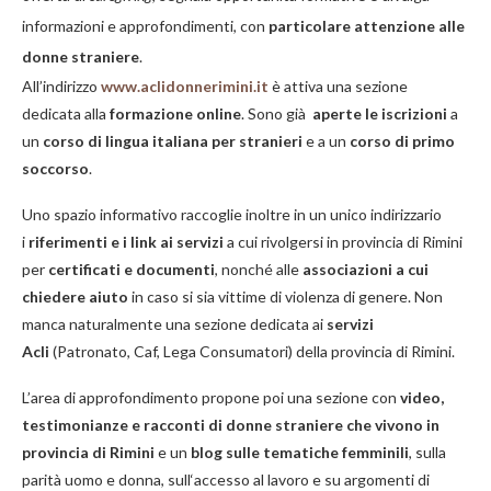
informazioni e approfondimenti, con
particolare attenzione alle
donne straniere
.
All’indirizzo
www.
aclidonnerimini.it
è attiva una sezione
dedicata alla
formazione online
. Sono già
aperte le iscrizioni
a
un
corso di lingua italiana per stranieri
e a un
corso di primo
soccorso
.
Uno spazio informativo raccoglie inoltre in un unico indirizzario
i
riferimenti e i link ai servizi
a cui rivolgersi in provincia di Rimini
per
certificati e documenti
, nonché alle
associazioni a cui
chiedere aiuto
in caso si sia vittime di violenza di genere. Non
manca naturalmente una sezione dedicata ai
servizi
Acli
(Patronato, Caf, Lega Consumatori) della provincia di Rimini.
L’area di approfondimento propone poi una sezione con
video,
testimonianze e racconti di donne straniere che vivono in
provincia di Rimini
e un
blog sulle tematiche femminili
, sulla
parità uomo e donna, sull
‘
accesso al lavoro e su argomenti di