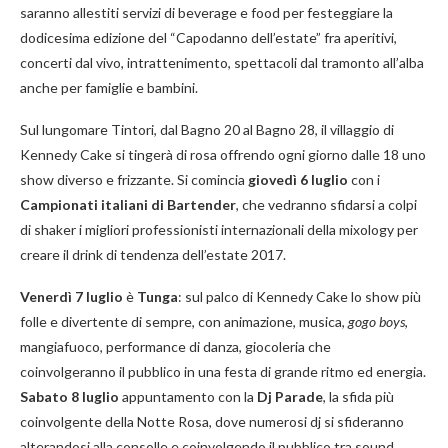
saranno allestiti servizi di beverage e food per festeggiare la
dodicesima edizione del “Capodanno dell’estate” fra aperitivi,
concerti dal vivo, intrattenimento, spettacoli dal tramonto all’alba
anche per famiglie e bambini.
Sul lungomare Tintori, dal Bagno 20 al Bagno 28, il villaggio di
Kennedy Cake si tingerà di rosa offrendo ogni giorno dalle 18 uno
show diverso e frizzante. Si comincia
giovedì 6 luglio
con i
Campionati italiani di Bartender
, che vedranno sfidarsi a colpi
di shaker i migliori professionisti internazionali della mixology per
creare il drink di tendenza dell’estate 2017.
Venerdì 7 luglio
è
Tunga
: sul palco di Kennedy Cake lo show più
folle e divertente di sempre, con animazione, musica,
gogo boys
,
mangiafuoco, performance di danza, giocoleria che
coinvolgeranno il pubblico in una festa di grande ritmo ed energia.
Sabato 8 luglio
appuntamento con la
Dj Parade
, la sfida più
coinvolgente della Notte Rosa, dove numerosi dj si sfideranno
alterandosi alla consolle e coinvolgendo il pubblico tra sound,