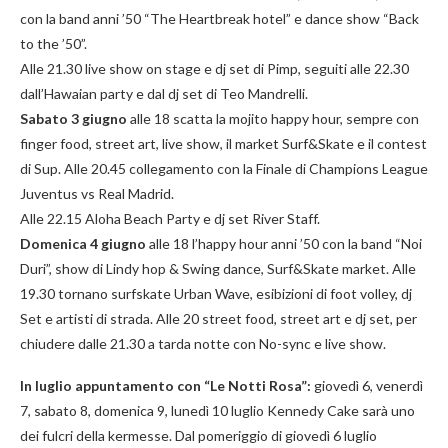
con la band anni ’50 “The Heartbreak hotel” e dance show “Back
to the ’50”.
Alle 21.30 live show on stage e dj set di Pimp, seguiti alle 22.30
dall’Hawaian party e dal dj set di Teo Mandrelli.
Sabato 3 giugno
alle 18 scatta la mojito happy hour, sempre con
finger food, street art, live show, il market Surf&Skate e il contest
di Sup. Alle 20.45 collegamento con la Finale di Champions League
Juventus vs Real Madrid.
Alle 22.15 Aloha Beach Party e dj set River Staff.
Domenica 4 giugno
alle 18 l’happy hour anni ’50 con la band “Noi
Duri”, show di Lindy hop & Swing dance, Surf&Skate market. Alle
19.30 tornano surfskate Urban Wave, esibizioni di foot volley, dj
Set e artisti di strada. Alle 20 street food, street art e dj set, per
chiudere dalle 21.30 a tarda notte con No-sync e live show.
In luglio appuntamen
to con “Le Notti Rosa”:
giovedì 6, venerdì
7, sabato 8, domenica 9, lunedì 10 luglio Kennedy Cake sarà uno
dei fulcri della kermesse. Dal pomeriggio di giovedì 6 luglio