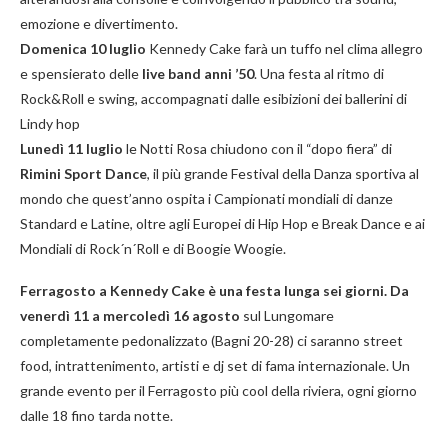
emozione e divertimento.
Domenica 10 luglio
Kennedy Cake farà un tuffo nel clima allegro
e spensierato delle
live band anni ’50
. Una festa al ritmo di
Rock&Roll e swing, accompagnati dalle esibizioni dei ballerini di
Lindy hop
Lunedì 11 luglio
le Notti Rosa chiudono con il “dopo fiera” di
Rimini Sport Dance
, il più grande Festival della Danza sportiva al
mondo che quest’anno ospita i Campionati mondiali di danze
Standard e Latine, oltre agli Europei di Hip Hop e Break Dance e ai
Mondiali di Rock´n´Roll e di Boogie Woogie.
Ferragosto a Kennedy Cake è
una festa lunga sei giorni.
Da
venerdì 11 a mercoledì 16 agosto
sul Lungomare
completamente pedonalizzato (Bagni 20-28) ci saranno street
food, intrattenimento, artisti e dj set di fama internazionale. Un
grande evento per il Ferragosto più cool della riviera, ogni giorno
dalle 18 fino tarda notte.