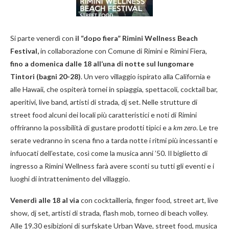
Si parte venerdì con
il “dopo fiera” Rimini Wellness Beach
Festival,
in collaborazione con Comune di Rimini e Rimini Fiera,
fino a domenica dalle 18 all
‘una di notte sul lungomare
Tintori (bagni 20-28)
. Un vero villaggio ispirato alla California e
alle Hawaii, che ospiterà tornei in spiaggia, spettacoli, cocktail bar,
aperitivi, live band, artisti di strada, dj set. Nelle strutture di
street food alcuni dei locali più caratteristici e noti di Rimini
offriranno la possibilità di gustare prodotti tipici e a
km zero
. Le tre
serate vedranno in scena fino a tarda notte i ritmi più incessanti e
infuocati dell’estate, così come la musica anni ’50. Il biglietto di
ingresso a Rimini Wellness farà avere sconti su tutti gli eventi e i
luoghi di intrattenimento del villaggio.
Venerdì alle 18 al via
con cocktailleria, finger food, street art, live
show, dj set, artisti di strada, flash mob, torneo di beach volley.
Alle 19.30 esibizioni di surfskate Urban Wave, street food, musica