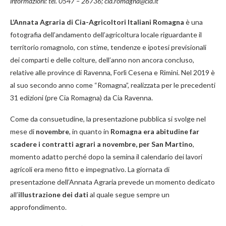
informazioni: tel. 0547 – 26736; cia.romagna@cia.it
L’Annata Agraria di Cia-Agricoltori Italiani Romagna
è una
fotografia dell’andamento dell’agricoltura locale riguardante il
territorio romagnolo, con stime, tendenze e ipotesi previsionali
dei comparti e delle colture, dell’anno non ancora concluso,
relative alle province di Ravenna, Forlì Cesena e Rimini. Nel 2019 è
al suo secondo anno come “Romagna”, realizzata per le precedenti
31 edizioni (pre Cia Romagna) da Cia Ravenna.
Come da consuetudine, la presentazione pubblica si svolge nel
mese di
novembre
, in quanto in
Romagna era abitudine far
scadere i contratti agrari a novembre, per San Martino
,
momento adatto perché dopo la semina il calendario dei lavori
agricoli era meno fitto e impegnativo. La giornata di
presentazione dell’Annata Agraria prevede un momento dedicato
all’
illustrazione dei dati
al quale segue sempre un
approfondimento.