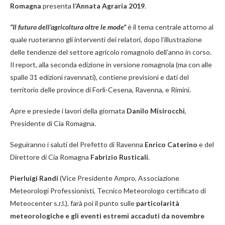
Romagna
presenta
l’Annata Agraria 2019
.
“Il futuro dell’agricoltura oltre le mode”
è il tema centrale attorno al
quale ruoteranno gli interventi dei relatori, dopo l’illustrazione
delle tendenze del settore agricolo romagnolo dell’anno in corso.
Il report, alla seconda edizione in versione romagnola (ma con alle
spalle 31 edizioni ravennati), contiene previsioni e dati del
territorio delle province di Forlì-Cesena, Ravenna, e Rimini.
Apre e presiede i lavori della giornata
Danilo Misirocchi
,
Presidente di Cia Romagna.
Seguiranno i saluti del Prefetto di Ravenna
Enrico Caterino
e del
Direttore di Cia Romagna
Fabrizio Rusticali
.
Pierluigi Randi
(Vice Presidente Ampro, Associazione
Meteorologi Professionisti, Tecnico Meteorologo certificato di
Meteocenter s.r.l.), farà poi il punto sulle
particolarità
meteorologiche e gli eventi estremi accaduti da novembre