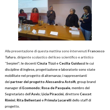
Alla presentazione di questa mattina sono intervenuti
Francesco
Tafuro
, dirigente scolastico del liceo scientifico e artistico
“
Serpieri”; le docenti
Cinzia Tizzi
e
Cecilia Guiducci
le cui
discipline di inglese, progettazione e laboratorio sono state
mobilitate nel progetto di alternanza; i rappresentanti
dei
partner del progetto
Alessandra Astolfi
, group brand
manager di
Ecomondo
;
Rosa de Pasquale
, membro del
Segretariato dell’
Asvis
;
Licia Piraccini
, direttore
Cescot
Rimini
;
Rita Bellentani
e
Primula Lucarelli
dello staff di
progetto.