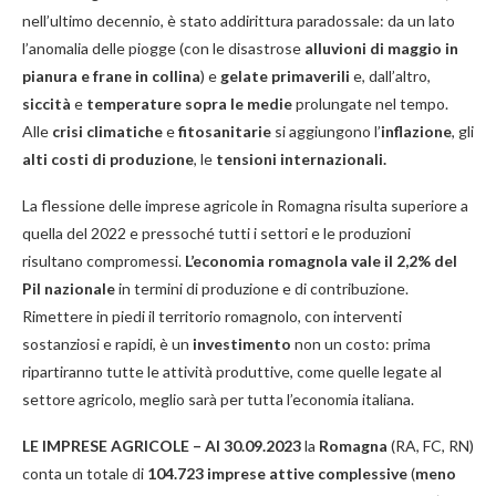
nell’ultimo decennio, è stato addirittura paradossale: da un lato
l’anomalia delle piogge (con le disastrose
alluvioni di maggio in
pianura e frane in collina
) e
gelate primaverili
e, dall’altro,
siccità
e
temperature sopra le medie
prolungate nel tempo.
Alle
crisi climatiche
e
fitosanitarie
si aggiungono l’
inflazione
, gli
alti costi di produzione
, le
tensioni internazionali.
La flessione delle imprese agricole in Romagna risulta superiore a
quella del 2022 e pressoché tutti i settori e le produzioni
risultano compromessi.
L’economia romagnola
vale il 2,2% del
Pil
nazionale
in termini di produzione e di contribuzione.
Rimettere in piedi il territorio romagnolo, con interventi
sostanziosi e rapidi, è un
investimento
non un costo: prima
ripartiranno tutte le attività produttive, come quelle legate al
settore agricolo, meglio sarà per tutta l’economia italiana.
LE IMPRESE AGRICOLE – Al 30.09.2023
la
Romagna
(RA, FC, RN)
conta un totale di
104.723 imprese attive complessive
(
meno