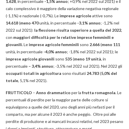
1.628
, in percentuale
-1,5% annuo
; +0,9% nel 2022 sul 2021) e il
calo complessivo è maggiore della variazione negativa regionale
(-1,1%) e nazionale (-0,7%). Le
imprese agricole
attive sono
14.618
(
meno 470
unità, in percentuale
-3,1% annuo
; -1,2% nel
2022 sul 2021):
la flessione risulta superiore a quella del 2022
,
con
maggiori difficoltà per le relative imprese femminili e
giovanili.
Le
imprese agricole femminili
sono
2.666
(
meno 111
unità, in percentuale
-4,0% annuo
; -1,8% nel 2022 sul 2021); le
imprese agricole giovanili
sono
535
(
meno 19 unità
, in
percentuale
– 3,4% annuo
; -3,5% nel 2022 sul 2021). Nel 2022 gli
occupati totali in agricoltura
sono risultati
24.783
(
5,0% del
totale
, 5,1% nel 2021).
FRUTTICOLO
–
Anno drammatico
per la
frutta romagnola
. Le
percentuali di perdite per la maggior parte delle colture si
equivalgono a quelle del 2020, uno degli anni più nefasti per il
comparto, ma per alcune il 2023 è anche peggio. Oltre poi alle
perdite di produzione e ai mancati incassi relativi, nel 2023 pesano
i danni a impianti, strutture, attrezzature e mezzi.