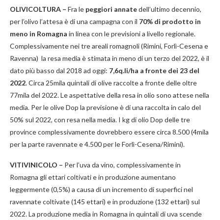
OLIVICOLTURA –
Fra le
peggiori annate
dell’ultimo decennio,
per l’olivo l’attesa è di una campagna con il
70% di prodotto in
meno in Romagna
in linea con le previsioni a livello regionale.
Complessivamente nei tre areali romagnoli (Rimini, Forlì-Cesena e
Ravenna) la resa media è stimata in meno di un terzo del 2022, è il
dato più basso dal 2018 ad oggi:
7,6q.li/ha
a fronte dei 23 del
2022
. Circa 25mila quintali di olive raccolte a fronte delle oltre
77mila del 2022. Le aspettative della resa in olio sono attese nella
media. Per le olive Dop la previsione è di una raccolta in calo del
50% sul 2022, con resa nella media. I kg di olio Dop delle tre
province complessivamente dovrebbero essere circa 8.500 (4mila
per la parte ravennate e 4.500 per le Forlì-Cesena/Rimini).
VITIVINICOLO –
Per l’uva da vino, complessivamente in
Romagna gli ettari coltivati e in produzione aumentano
leggermente (0,5%) a causa di un incremento di superfici nel
ravennate coltivate (145 ettari) e in produzione (132 ettari) sul
2022. La produzione media in Romagna in quintali di uva scende