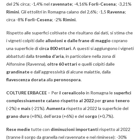
del 2% circa; -1,4% nel
ravennate
; -4,16%
Forlì-Cesena
; -3,21%
Rimini
. Gli ettolitri in Romagna calano del 2,6%; -1,5
Ravenna
;
circa -8%
Forlì-Cesena
; -2%
Rimini
.
Rispetto alle superfici coltivate che risultano dai dati, si stima che
i vigneti colpiti dalle
alluvioni e dalle frane di maggio
coprano
una superficie di
circa 800 ettari
. A questi si aggiungono i vigneti
abbattuti dalla
tromba d’aria
, in particolare nella zona di
Alfonsine (Ravenna),
oltre 60 ettari
e quelli colpiti dalle
grandinate
e dall’aggressività di alcune malattie, dalla
flavescenza dorata
alla
peronospora
.
COLTURE ERBACEE
– Per il
cerealicolo
in Romagna le
superfici
complessivamente calano rispetto al 2022
per
grano tenero
(-2%) e
mais
(-21%).
Aumenta
rispetto al 2022 la superficie del
grano duro
(+8%), dell’
orzo
(+6%) e del
sorgo
(+0,7%).
Rese medie
tutte con
diminuzioni importanti
rispetto al 2022
(tranne il sorgo da granella nel ravennate e nel riminese): -30%