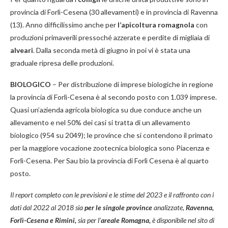
provincia di Forlì-Cesena (30 allevamenti) e in provincia di Ravenna
(13). Anno difficilissimo anche per
l’apicoltura romagnola
con
produzioni primaverili pressoché azzerate e perdite di migliaia di
alveari
. Dalla seconda metà di giugno in poi vi è stata una
graduale ripresa delle produzioni.
BIOLOGICO
– Per distribuzione di imprese biologiche in regione
la provincia di Forlì-Cesena è al secondo posto con 1.039 imprese.
Quasi un’azienda agricola biologica su due conduce anche un
allevamento e nel 50% dei casi si tratta di un allevamento
biologico (954 su 2049); le province che si contendono il primato
per la maggiore vocazione zootecnica biologica sono Piacenza e
Forlì-Cesena. Per Sau bio la provincia di Forlì Cesena è al quarto
posto.
Il report completo con le previsioni e le stime del 2023 e il raffronto con i
dati dal 2022 al 2018 sia
per le singole province
analizzate,
Ravenna,
Forlì-Cesena e Rimini,
sia per l’
areale Romagna,
è disponibile nel sito di