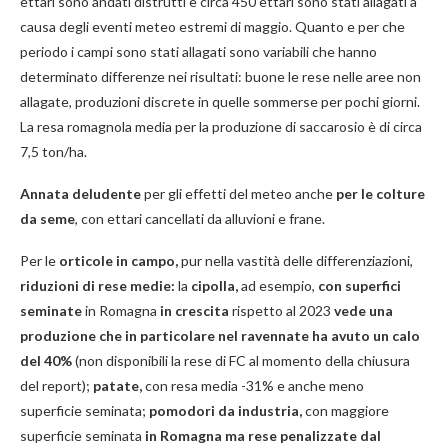
ettari sono andati distrutti e circa 450 ettari sono stati allagati a
causa degli eventi meteo estremi di maggio. Quanto e per che
periodo i campi sono stati allagati sono variabili che hanno
determinato differenze nei risultati: buone le rese nelle aree non
allagate, produzioni discrete in quelle sommerse per pochi giorni.
La resa romagnola media per la produzione di saccarosio è di circa
7,5 ton/ha.
Annata deludente
per gli effetti del meteo anche
per le colture
da seme
, con ettari cancellati da alluvioni e frane.
Per le
orticole in campo,
pur nella vastità delle differenziazioni,
riduzioni di rese medie:
la
cipolla,
ad esempio,
con superfici
seminate
in Romagna
in crescita
rispetto al 2023
vede una
produzione che in particolare nel ravennate ha avuto un calo
del 40%
(non disponibili la rese di FC al momento della chiusura
del report);
patate,
con resa media -31% e anche meno
superficie seminata;
pomodori da industria,
con maggiore
superficie seminata
in Romagna ma rese penalizzate dal