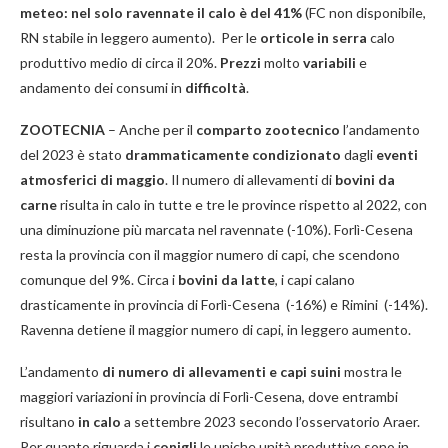
meteo: nel solo ravennate il calo è del 41%
(FC non disponibile,
RN stabile in leggero aumento).
Per le
orticole in serra
calo
produttivo medio di circa il 20%.
Prezzi
molto
variabili
e
andamento dei consumi in
difficoltà
.
ZOOTECNIA
– Anche per il
comparto zootecnico
l’andamento
del 2023 è stato
drammaticamente condizionato
dagli
eventi
atmosferici di maggio
. Il numero di allevamenti di
bovini da
carne
risulta in calo in tutte e tre le province rispetto al 2022, con
una diminuzione più marcata nel ravennate (-10%). Forlì-Cesena
resta la provincia con il maggior numero di capi, che scendono
comunque del 9%. Circa i
bovini da latte
, i capi calano
drasticamente in provincia di Forlì-Cesena (-16%) e Rimini (-14%).
Ravenna detiene il maggior numero di capi, in leggero aumento.
L’andamento
di numero di allevamenti e capi suini
mostra le
maggiori variazioni in provincia di Forlì-Cesena, dove entrambi
risultano
in calo
a settembre 2023 secondo l’osservatorio Araer.
Per quanto riguarda i
conigli
le uniche unità produttive sono in