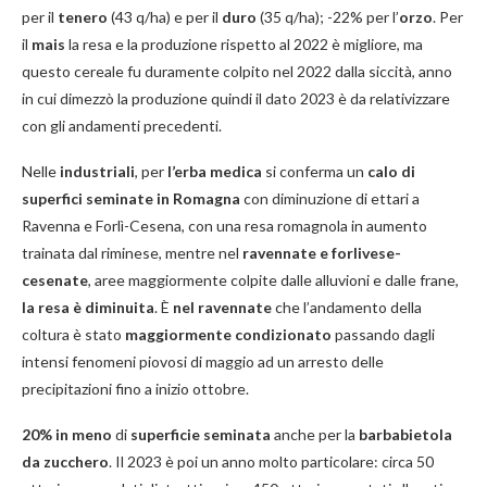
per il
tenero
(43 q/ha) e per il
duro
(35 q/ha); -22% per l’
orzo
. Per
il
mais
la resa e la produzione rispetto al 2022 è migliore, ma
questo cereale fu duramente colpito nel 2022 dalla siccità, anno
in cui dimezzò la produzione quindi il dato 2023 è da relativizzare
con gli andamenti precedenti.
Nelle
industriali
, per
l’erba medica
si conferma un
calo di
superfici seminate in Romagna
con diminuzione di ettari a
Ravenna e Forlì-Cesena, con una resa romagnola in aumento
trainata dal riminese, mentre nel
ravennate e forlivese-
cesenate
, aree maggiormente colpite dalle alluvioni e dalle frane,
la resa è diminuita
. È
nel ravennate
che l’andamento della
coltura è stato
maggiormente condizionato
passando dagli
intensi fenomeni piovosi di maggio ad un arresto delle
precipitazioni fino a inizio ottobre.
20% in meno
di
superficie seminata
anche per la
barbabietola
da zucchero
. Il 2023 è poi un anno molto particolare: circa 50