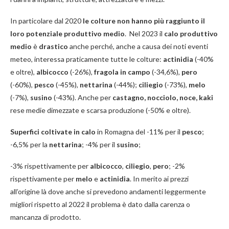
In particolare dal 2020
le colture non hanno più raggiunto il
loro potenziale produttivo medio
. Nel 2023 il
calo produttivo
medio
è
drastico
anche perché, anche a causa dei noti eventi
meteo, interessa praticamente tutte le colture:
actinidia
(-40%
e oltre),
albicocco
(-26%),
fragola in campo
(-34,6%),
pero
(-60%),
pesco
(-45%),
nettarina
(-44%);
ciliegio
(-73%),
melo
(-7%),
susino
(-43%). Anche per
castagno, nocciolo, noce, kaki
rese medie dimezzate e scarsa produzione (-50% e oltre).
Superfici coltivate
in calo
in Romagna del -11% per il
pesco
;
-6,5% per la
nettarina
; -4% per il
susino
;
-3% rispettivamente per
albicocco
,
ciliegio
,
pero
; -2%
rispettivamente per
melo
e
actinidia
. In merito ai prezzi
all’origine là dove anche si prevedono andamenti leggermente
migliori rispetto al 2022 il problema è dato dalla carenza o
mancanza di prodotto.