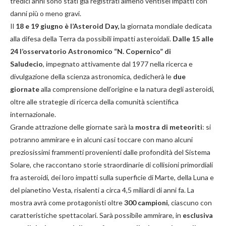
tredici anni sono stati già registrati almeno ventisei impatti con
danni più o meno gravi.
Il
18 e 19 giugno è l’Asteroid Day,
la giornata mondiale dedicata
alla difesa della Terra da possibili impatti asteroidali.
Dalle 15 alle
24 l’osservatorio Astronomico “N. Copernico” di
Saludecio
, impegnato attivamente dal 1977 nella ricerca e
divulgazione della scienza astronomica, dedicherà le
due
giornate
alla comprensione dell’origine e la natura degli asteroidi,
oltre alle strategie di ricerca della comunità scientifica
internazionale.
Grande attrazione delle giornate sarà la
mostra di meteoriti
: si
potranno ammirare e in alcuni casi toccare con mano alcuni
preziosissimi frammenti provenienti dalle profondità del Sistema
Solare, che raccontano storie straordinarie di collisioni primordiali
fra asteroidi, dei loro impatti sulla superficie di Marte, della Luna e
del pianetino Vesta, risalenti a circa 4,5 miliardi di anni fa. La
mostra avrà come protagonisti oltre
300 campioni
, ciascuno con
caratteristiche spettacolari. Sarà possibile ammirare, in
esclusiva